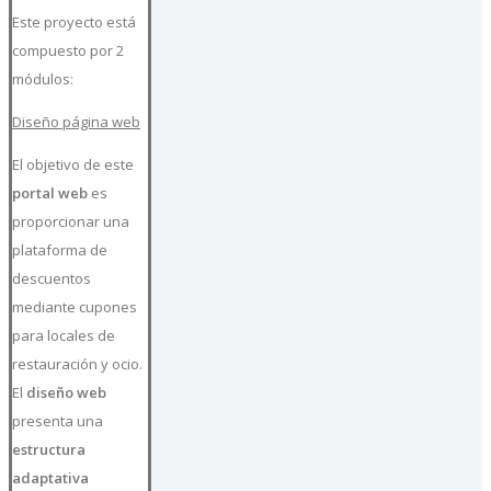
Este proyecto está
compuesto por 2
módulos:
Diseño página web
El objetivo de este
portal web
es
proporcionar una
plataforma de
descuentos
mediante cupones
para locales de
restauración y ocio.
El
diseño web
presenta una
estructura
adaptativa