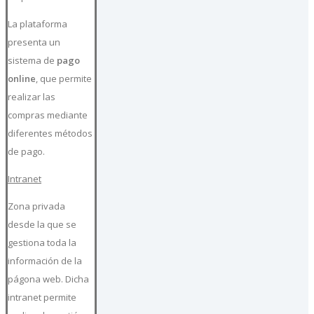
La plataforma
presenta un
sistema de
pago
online
, que permite
realizar las
compras mediante
diferentes métodos
de pago.
Intranet
Zona privada
desde la que se
gestiona toda la
información de la
págona web. Dicha
intranet permite